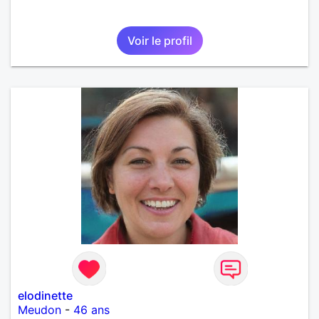
Voir le profil
elodinette
Meudon
-
46 ans