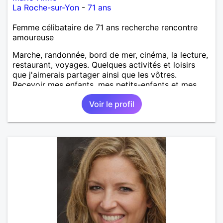
La Roche-sur-Yon
-
71 ans
Femme célibataire de 71 ans recherche rencontre
amoureuse
Marche, randonnée, bord de mer, cinéma, la lecture,
restaurant, voyages. Quelques activités et loisirs
que j'aimerais partager ainsi que les vôtres.
Recevoir mes enfants, mes petits-enfants et mes
amis. Bénévolat auprès des enfants à l’école, pour le
Voir le profil
cinéma indépendant... Se rencontrer, être à l’écoute,
échanger avec une personne de confiance, pour une
vie de partage, de tendresse. Les voyages et où
randonnées en France ou à l'étranger à deux en
dehors des sentiers battus me raviraient. Je
m'engage à répondre à votre message. Au plaisir de
vous lire.