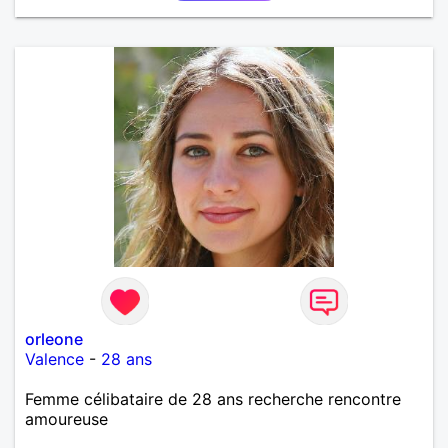
orleone
Valence
-
28 ans
Femme célibataire de 28 ans recherche rencontre
amoureuse