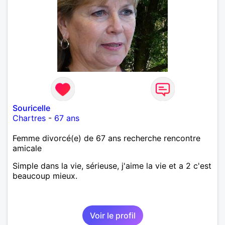
Souricelle
Chartres
-
67 ans
Femme divorcé(e) de 67 ans recherche rencontre
amicale
Simple dans la vie, sérieuse, j'aime la vie et a 2 c'est
beaucoup mieux.
Voir le profil