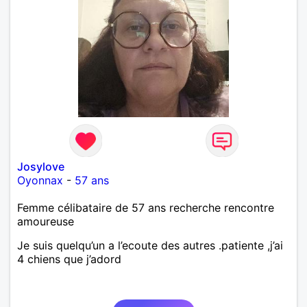
Josylove
Oyonnax
-
57 ans
Femme célibataire de 57 ans recherche rencontre
amoureuse
Je suis quelqu’un a l’ecoute des autres .patiente ,j’ai
4 chiens que j’adord