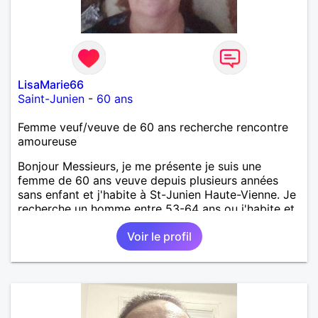
LisaMarie66
Saint-Junien
-
60 ans
Femme veuf/veuve de 60 ans recherche rencontre
amoureuse
Bonjour Messieurs, je me présente je suis une
femme de 60 ans veuve depuis plusieurs années
sans enfant et j'habite à St-Junien Haute-Vienne. Je
recherche un homme entre 53-64 ans ou j'habite et
alentours pour faire connaissance en 1er lieu. À voir
Voir le profil
par la suite. Je recherche un homme sérieux et
honnête et qui soit gentil et sincère, attentionné et à
l'écoute. Je suis une personne sérieuse à qui la vie
n'a pas fait de cadeaux. Pas de vie à 2 . Relation
sérieuse et suivie uniquement