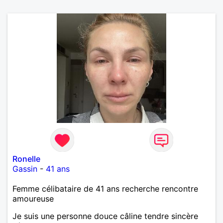
Ronelle
Gassin
-
41 ans
Femme célibataire de 41 ans recherche rencontre
amoureuse
Je suis une personne douce câline tendre sincère