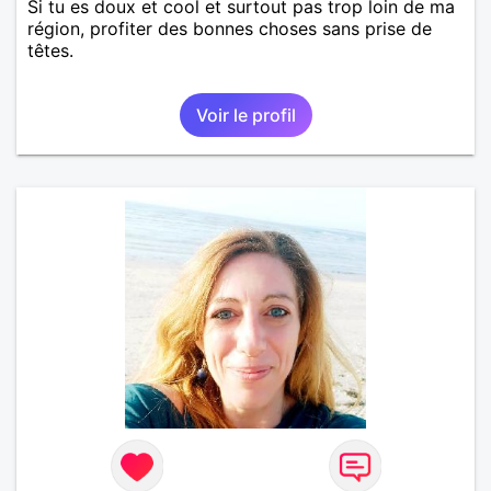
Si tu es doux et cool et surtout pas trop loin de ma
région, profiter des bonnes choses sans prise de
têtes.
Voir le profil