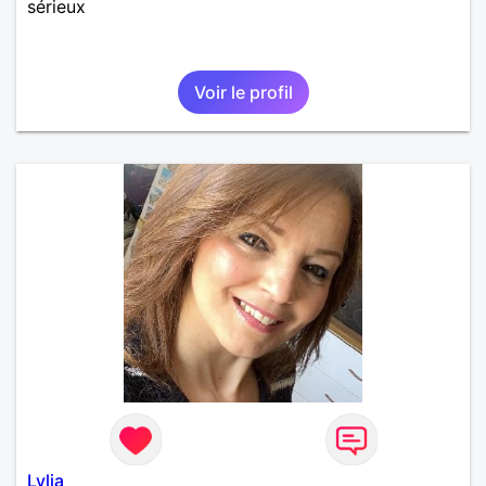
sérieux
Voir le profil
Lylia