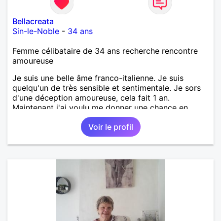
Bellacreata
Sin-le-Noble
-
34 ans
Femme célibataire de 34 ans recherche rencontre
amoureuse
Je suis une belle âme franco-italienne. Je suis
quelqu'un de très sensible et sentimentale. Je sors
d'une déception amoureuse, cela fait 1 an.
Maintenant j'ai voulu me donner une chance en
amour, car j'y crois. J'adore cuisiner, la natation, le
Voir le profil
cinéma, la randonnée, les animaux, la nature, etc.
Mon souhait est de rencontrer quelqu'un avec qui je
vais construire une belle relation sérieuse stable
basée sur la confiance et la fidélité.