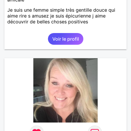
Je suis une femme simple très gentille douce qui
aime rire s amusez je suis épicurienne j aime
découvrir de belles choses positives
Voir le profil