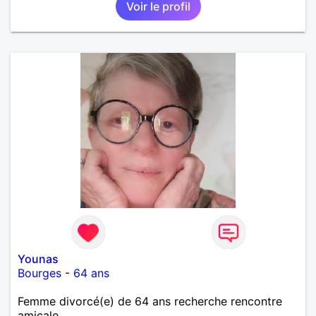
Voir le profil
Younas
Bourges
-
64 ans
Femme divorcé(e) de 64 ans recherche rencontre
amicale