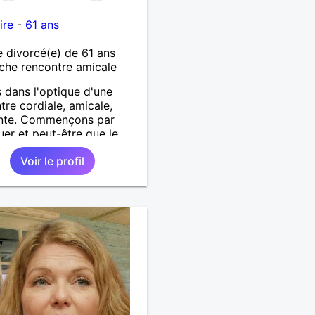
ire
-
61 ans
divorcé(e) de 61 ans
che rencontre amicale
s dans l'optique d'une
tre cordiale, amicale,
ante. Commençons par
uer et peut-être que le
 se chargera du reste.
Voir le profil