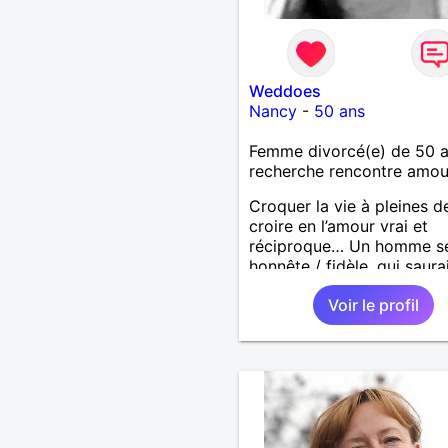
Weddoes
Nancy
-
50 ans
Femme divorcé(e) de 50 
recherche rencontre amo
Croquer la vie à pleines d
croire en l’amour vrai et
réciproque… Un homme sé
honnête / fidèle, qui saura
faire rire à nouveau, est le
Voir le profil
venu !