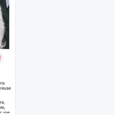
de vou
répond
ans
ureuse
re,
le,
ar une