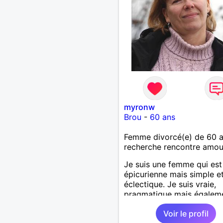
myronw
Brou
-
60 ans
Femme divorcé(e) de 60 
recherche rencontre amo
Je suis une femme qui est
épicurienne mais simple e
éclectique. Je suis vraie,
pragmatique mais égalem
passionnée, j'ai envie de v
Voir le profil
des moments à deux.