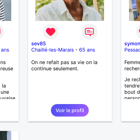
sev85
symo
 ans
Chaillé-les-Marais
-
65 ans
Pessa
ans
On ne refait pas sa vie on la
Femme
ureuse
continue seulement.
recher
Je rec
 la
tendre
, une
bout 
auvaise
person
avenan
Voir le profil
et cur
est d'
tous l
de nou
mais a