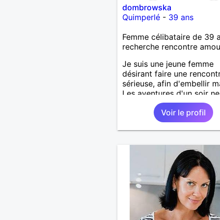
dombrowska
Quimperlé
-
39 ans
Femme célibataire de 39 
recherche rencontre amo
Je suis une jeune femme
désirant faire une rencont
sérieuse, afin d'embellir m
Les aventures d'un soir ne
m'intéressent pas, je rech
Voir le profil
un homme attentionné, él
romantique, sensible.