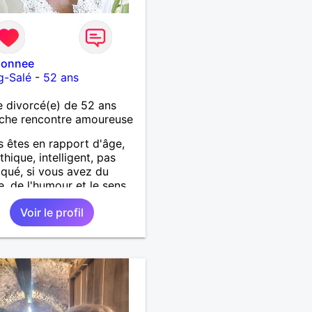
ionnee
g-Salé
-
52 ans
 divorcé(e) de 52 ans
che rencontre amoureuse
s êtes en rapport d'âge,
hique, intelligent, pas
qué, si vous avez du
, de l'humour et le sens
leurs, si vous aimez la
Voir le profil
, la campagne, les
x.. Alors on pourrait
ndre, du coup n'hésitez
me contacter.