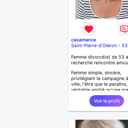
casamance
Saint-Pierre-d'Oléron
-
53
Femme divorcé(e) de 53 
recherche rencontre amo
Femme simple, sincère,
privilégiant la campagne à
ville, l'être que le paraître
véritable amitié qu'une m
liaison.
Voir le profil