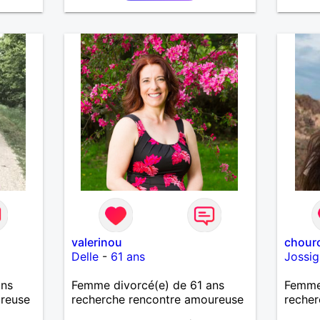
valerinou
chour
Delle
-
61 ans
Jossi
ans
Femme divorcé(e) de 61 ans
Femme 
ureuse
recherche rencontre amoureuse
recher