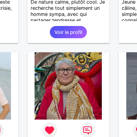
teste
De nature calme, plutôt cool. Je
Jeune 
risie,
recherche tout simplement un
câline
homme sympa, avec qui
simple
partager tendresse et
connai
complicité.
Voir le profil