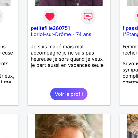
petitefille260751
f pass
Loriol-sur-Drôme
-
74 ans
L'Etan
ans
Je suis marié mais mal
Femme
ureuse
accompagné je ne suis pas
recher
heureuse je sors quand je veux
ents,
Si vou
je part aussi en vacances seule
sympat
rieux,
compli
it me
charme
 bien
des va
Voir le profil
nature
animau
s'ente
pas à 