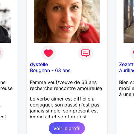
dystelle
Zezett
Bougnon
-
63 ans
Aurilla
ans
Femme veuf/veuve de 63 ans
Bien s
ureuse
recherche rencontre amoureuse
mobile
à une 
Le verbe aimer est difficile à
t
conjuguer, son passé n'est pas
jamais simple, son présent est
ent
imparfait et son futur est
ivre
conditionnel.
Voir le profil