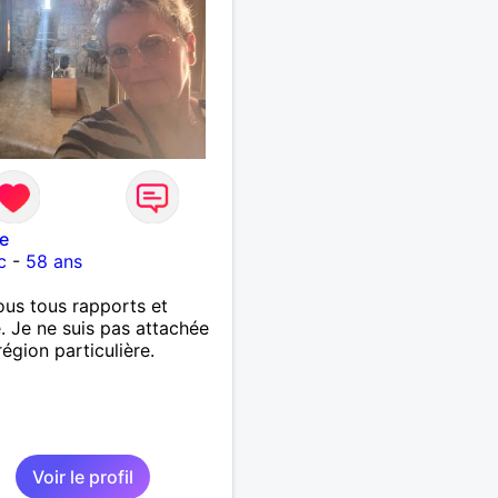
e
c
-
58 ans
ous tous rapports et
. Je ne suis pas attachée
région particulière.
Voir le profil