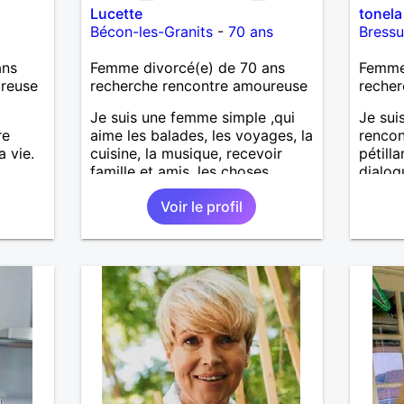
Lucette
tonela
Bécon-les-Granits
-
70 ans
Bressu
ans
Femme divorcé(e) de 70 ans
Femme 
ureuse
recherche rencontre amoureuse
recher
Je suis une femme simple ,qui
Je sui
re
aime les balades, les voyages, la
rencon
a vie.
cuisine, la musique, recevoir
pétill
famille et amis, les choses
dialog
erche
simples de la vie
destin
Voir le profil
égant,