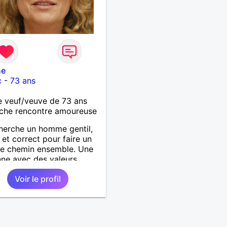
ne
c
-
73 ans
 veuf/veuve de 73 ans
che rencontre amoureuse
herche un homme gentil,
 et correct pour faire un
de chemin ensemble. Une
ne avec des valeurs,
te, qui prend soin d'elle
Voir le profil
ieuse de tout. L'important
avoir une complicité de
es instants. Je suis prête
veau a faire confiance
vec des limites. Au plaisir