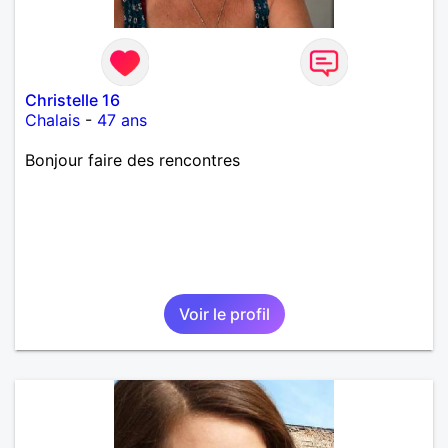
Christelle 16
Chalais
-
47 ans
Bonjour faire des rencontres
Voir le profil