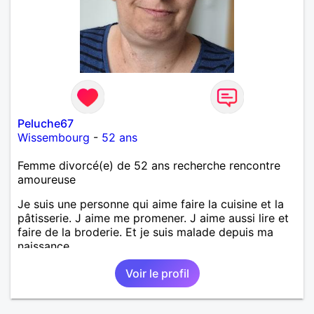
Peluche67
Wissembourg
-
52 ans
Femme divorcé(e) de 52 ans recherche rencontre
amoureuse
Je suis une personne qui aime faire la cuisine et la
pâtisserie. J aime me promener. J aime aussi lire et
faire de la broderie. Et je suis malade depuis ma
naissance.
Voir le profil