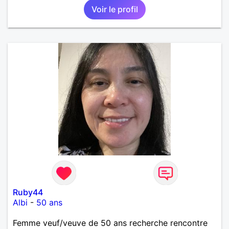
Voir le profil
Ruby44
Albi
-
50 ans
Femme veuf/veuve de 50 ans recherche rencontre