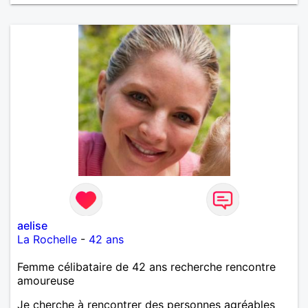
aelise
La Rochelle
-
42 ans
Femme célibataire de 42 ans recherche rencontre
amoureuse
Je cherche à rencontrer des personnes agréables