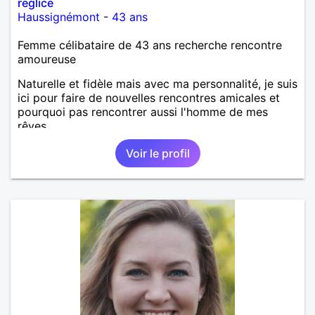
reglice
Haussignémont
-
43 ans
Femme célibataire de 43 ans recherche rencontre
amoureuse
Naturelle et fidèle mais avec ma personnalité, je suis
ici pour faire de nouvelles rencontres amicales et
pourquoi pas rencontrer aussi l'homme de mes
rêves.
Voir le profil