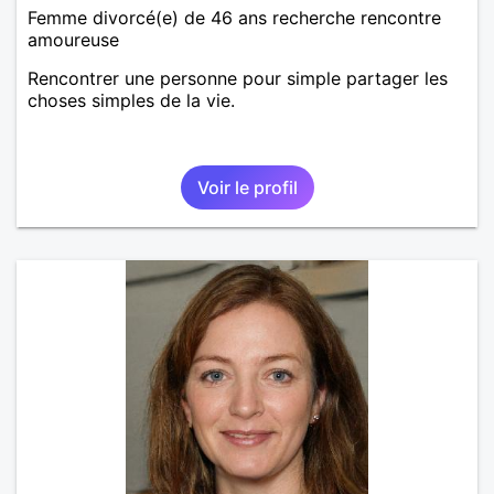
Femme divorcé(e) de 46 ans recherche rencontre
amoureuse
Rencontrer une personne pour simple partager les
choses simples de la vie.
Voir le profil