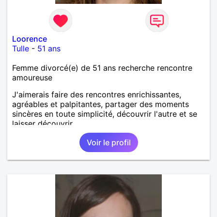
Loorence
Tulle
-
51 ans
Femme divorcé(e) de 51 ans recherche rencontre
amoureuse
J'aimerais faire des rencontres enrichissantes,
agréables et palpitantes, partager des moments
sincères en toute simplicité, découvrir l'autre et se
laisser découvrir.
Voir le profil