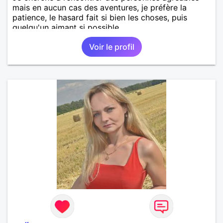
mais en aucun cas des aventures, je préfère la
patience, le hasard fait si bien les choses, puis
quelqu'un aimant si possible.
Voir le profil