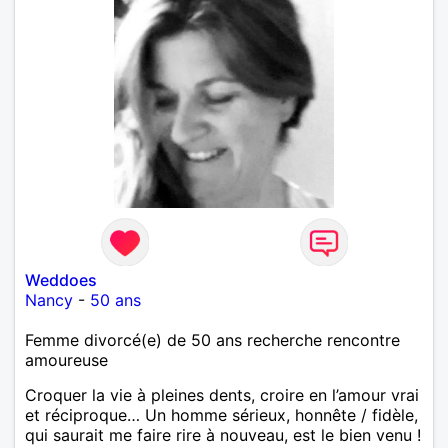
Weddoes
Nancy
-
50 ans
Femme divorcé(e) de 50 ans recherche rencontre
amoureuse
Croquer la vie à pleines dents, croire en l’amour vrai
et réciproque… Un homme sérieux, honnête / fidèle,
qui saurait me faire rire à nouveau, est le bien venu !