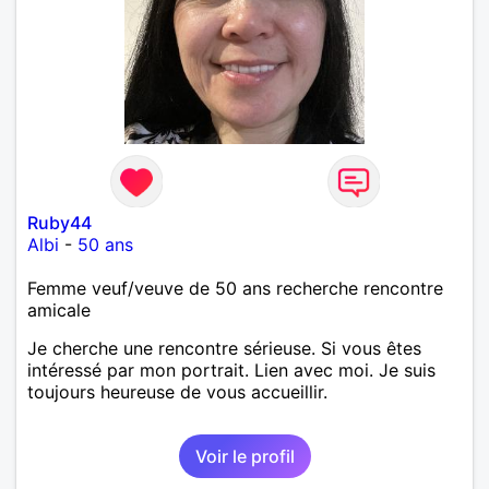
Ruby44
Albi
-
50 ans
Femme veuf/veuve de 50 ans recherche rencontre
amicale
Je cherche une rencontre sérieuse. Si vous êtes
intéressé par mon portrait. Lien avec moi. Je suis
toujours heureuse de vous accueillir.
Voir le profil