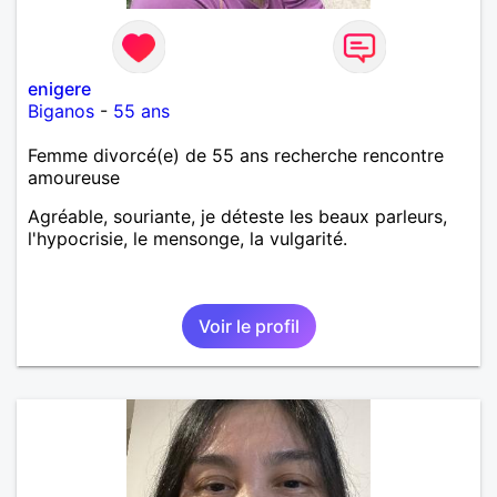
enigere
Biganos
-
55 ans
Femme divorcé(e) de 55 ans recherche rencontre
amoureuse
Agréable, souriante, je déteste les beaux parleurs,
l'hypocrisie, le mensonge, la vulgarité.
Voir le profil