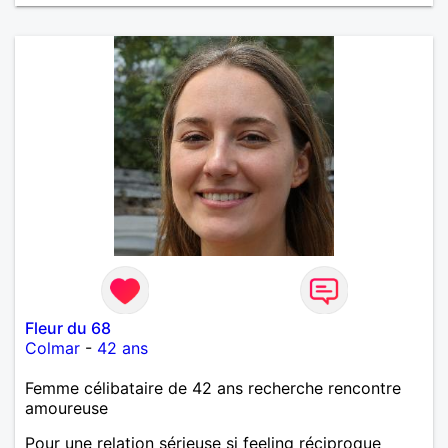
Fleur du 68
Colmar
-
42 ans
Femme célibataire de 42 ans recherche rencontre
amoureuse
Pour une relation sérieuse si feeling réciproque