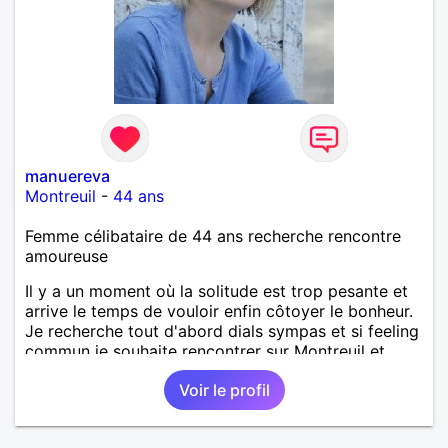
manuereva
Montreuil
-
44 ans
Femme célibataire de 44 ans recherche rencontre
amoureuse
Il y a un moment où la solitude est trop pesante et
arrive le temps de vouloir enfin côtoyer le bonheur.
Je recherche tout d'abord dials sympas et si feeling
commun je souhaite rencontrer sur Montreuil et
secteur alentours, pourquoi pas.
Voir le profil