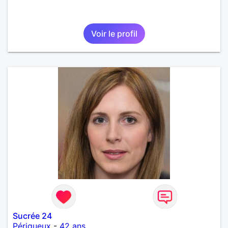
Voir le profil
Sucrée 24
Périgueux
-
42 ans