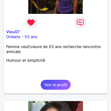
Viou07
Orléans
-
53 ans
Femme veuf/veuve de 53 ans recherche rencontre
amicale
Humour et simplicité
Voir le profil