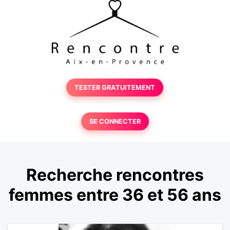
TESTER GRATUITEMENT
SE CONNECTER
Recherche rencontres
femmes entre 36 et 56 ans